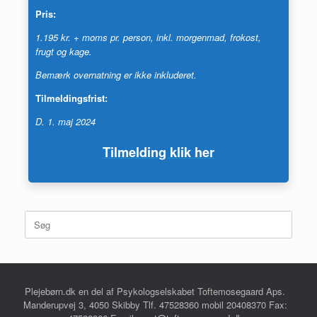
Pris:
1.195 kr. + moms pr. person, inkl. morgenmad, frokost,
frugt og kage.
Bemærk overnatning er ikke inkluderet.
Tilmeldingsfrist:
D. 1. maj 2024
Tilmelding klik her
Søg
efter:
Plejebørn.dk en del af Psykologselskabet Toftemosegaard Aps.
Manderupvej 3, 4050 Skibby Tlf. 47528360 mobil 20408370 Fax: