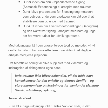
Du får viden om den kropsorienterede tilgang
(Somatisk Experiencing) til arbejdet med traumer.
Du vil blive præsenteret for Sleeping dog-metoden,
som betyder, at du som pædagog kan bidrage til at
stabilisere børn og unge med traumer.
Du vil få viden om Livshistoriefortællinger (Genogram)
og den Narrative tilgang i arbejdet med børn og unge,
der har været udsat for udvilkingstraume.
Med udgangspunkt i den præsenterede teori og metoder, vil vi
drøfte, hvordan I kan omsætte jeres nye viden i det daglige
arbejde med jeres plejebørn.
Det teoretiske oplæg vil blive suppleret med videofilm og
inddragelse af deltagernes egne case.
Hvis traumer ikke bliver behandlet, vil det både have
konsekvenser for den enkelte og dennes familie – og
store økonomiske omkostninger for samfundet (
Arianne
Struik, udviklingspsykolog)
Teoretisk afsæt:
Vi vil bl.a. tage udgangspunkt i Belles Van der Kolk, Judith