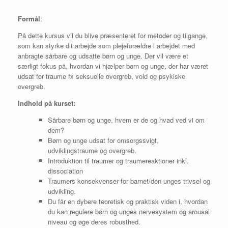
Formål
:
På dette kursus vil du blive præsenteret for metoder og tilgange,
som kan styrke dit arbejde som plejeforældre i arbejdet med
anbragte sårbare og udsatte børn og unge. Der vil være et
særligt fokus på, hvordan vi hjælper børn og unge, der har været
udsat for traume fx seksuelle overgreb, vold og psykiske
overgreb.
Indhold på kurset:
Sårbare børn og unge, hvem er de og hvad ved vi om
dem?
Børn og unge udsat for omsorgssvigt,
udviklingstraume og overgreb.
Introduktion til traumer og traumereaktioner inkl.
dissociation
Traumers konsekvenser for barnet/den unges trivsel og
udvikling.
Du får en dybere teoretisk og praktisk viden i, hvordan
du kan regulere børn og unges nervesystem og arousal
niveau og øge deres robusthed.