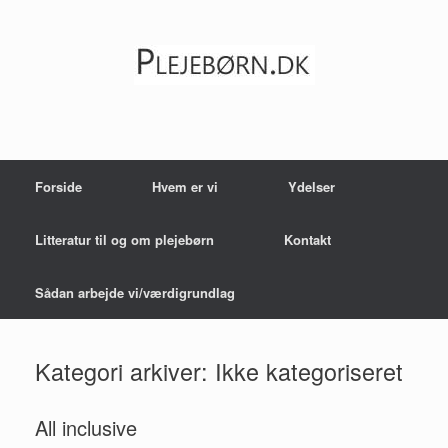
Gå
til
indhold
Forside
Hvem er vi
Ydelser
Litteratur til og om plejebørn
Kontakt
Sådan arbejde vi/værdigrundlag
Kategori arkiver:
Ikke kategoriseret
All inclusive