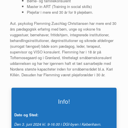
Børne- og familiekonsulent
Master in ART (Training in social skills)
Plejefar i mere end 30 år for 9 plejebørn.
Aut. psykolog Flemming Zuschlag Christiansen har mere end 30
års pædagogisk erfaring med børn, unge og voksne fra
vuggestuer, børnehaver, fritidshjem, integrerede institutioner,
behandlingsinstitutioner, døgninstitutioner og sikrede afdelinger
(surrogat fængsel) både som pædagog, leder, terapeut,
supervisor og VISO konsulent. Flemming har i 18 år på
Toftemosegaard og i Grønland, tilrettelagt småbørnskonsulent
uddannelsen og har her igennem haft et tæt samarbejde med
Nordens største kapaciteter inden for småbørnsrådet bl.a. Kari
Killén. Desuden har Flemming været plejeforælder i 30 år.
Info!
Dato og Sted:
Den 3. juni 2024 kl. 9-16.00 i DGI-byen i København.