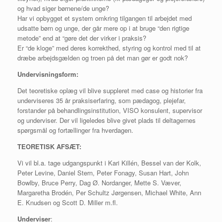
og hvad siger børnene/de unge?
Har vi opbygget et system omkring tilgangen til arbejdet med
udsatte børn og unge, der går mere op i at bruge “den rigtige
metode” end at “gøre det der virker i praksis?
Er “de kloge” med deres korrekthed, styring og kontrol med til at
dræbe arbejdsgælden og troen på det man gør er godt nok?
Undervisningsform:
Det teoretiske oplæg vil blive suppleret med case og historier fra
underviseres 35 år praksiserfaring, som pædagog, plejefar,
forstander på behandlingsinstitution, VISO konsulent, supervisor
og underviser. Der vil ligeledes blive givet plads til deltagernes
spørgsmål og fortællinger fra hverdagen.
TEORETISK AFSÆT:
Vi vil bl.a. tage udgangspunkt i Kari Killén, Bessel van der Kolk,
Peter Levine, Daniel Stern, Peter Fonagy, Susan Hart, John
Bowlby, Bruce Perry, Dag Ø. Nordanger, Mette S. Væver,
Margaretha Brodén, Per Schultz Jørgensen, Michael White, Ann
E. Knudsen og Scott D. Miller m.fl.
Underviser
: