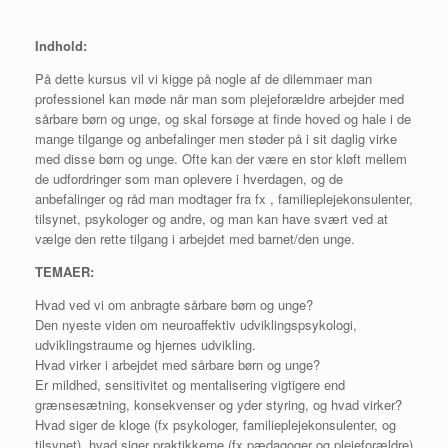
Indhold:
På dette kursus vil vi kigge på nogle af de dilemmaer man
professionel kan møde når man som plejeforældre arbejder med
sårbare børn og unge, og skal forsøge at finde hoved og hale i de
mange tilgange og anbefalinger men støder på i sit daglig virke
med disse børn og unge. Ofte kan der være en stor kløft mellem
de udfordringer som man oplevere i hverdagen, og de
anbefalinger og råd man modtager fra fx , familieplejekonsulenter,
tilsynet, psykologer og andre, og man kan have svært ved at
vælge den rette tilgang i arbejdet med barnet/den unge.
TEMAER:
Hvad ved vi om anbragte sårbare børn og unge?
Den nyeste viden om neuroaffektiv udviklingspsykologi,
udviklingstraume og hjernes udvikling.
Hvad virker i arbejdet med sårbare børn og unge?
Er mildhed, sensitivitet og mentalisering vigtigere end
grænsesætning, konsekvenser og yder styring, og hvad virker?
Hvad siger de kloge (fx psykologer, familieplejekonsulenter, og
tilsynet), hvad siger praktikkerne (fx pædagoger og plejeforældre)